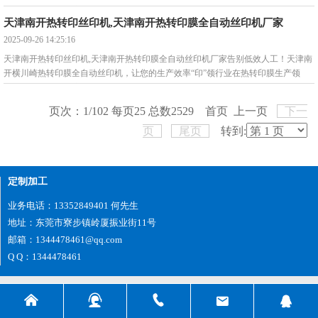
域，您是否还在被这些问
天津南开热转印丝印机,天津南开热转印膜全自动丝印机厂家
2025-09-26 14:25:16
天津南开热转印丝印机,天津南开热转印膜全自动丝印机厂家告别低效人工！天津南
开横川崎热转印膜全自动丝印机，让您的生产效率“印”领行业在热转印膜生产领
域，您是否还在被这些问
页次：1/102 每页25 总数2529 首页 上一页
下一
页
尾页
转到:
定制加工
业务电话：13352849401 何先生
地址：东莞市寮步镇岭厦振业街11号
邮箱：1344478461@qq.com
Q Q：1344478461




